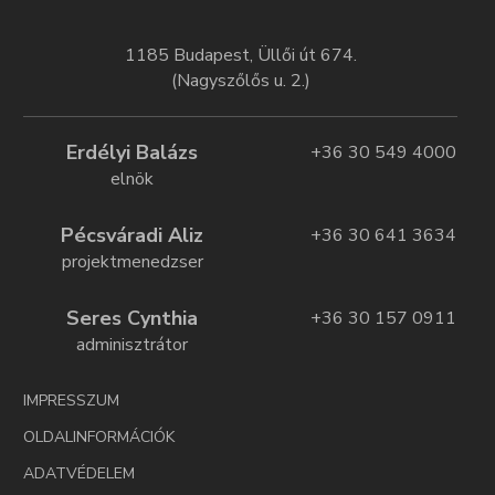
1185 Budapest, Üllői út 674.
(Nagyszőlős u. 2.)
Erdélyi Balázs
+36 30 549 4000
elnök
Pécsváradi Aliz
+36 30 641 3634
projektmenedzser
Seres Cynthia
+36 30 157 0911
adminisztrátor
IMPRESSZUM
OLDALINFORMÁCIÓK
ADATVÉDELEM