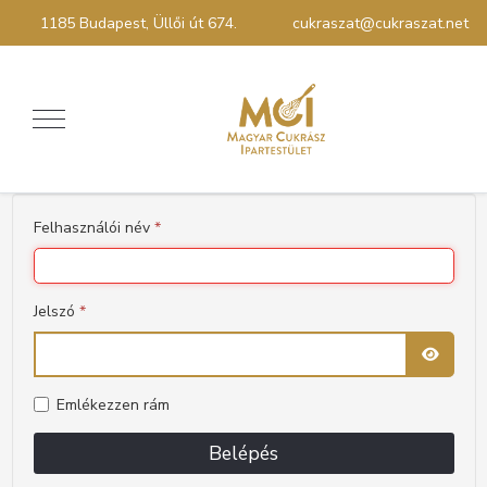
1185 Budapest, Üllői út 674.
cukraszat@cukraszat.net
Felhasználói név
*
Jelszó
*
Emlékezzen rám
Belépés