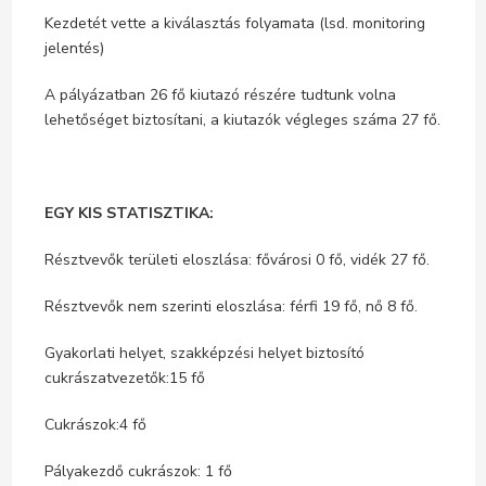
Kezdetét vette a kiválasztás folyamata (lsd. monitoring
jelentés)
A pályázatban 26 fő kiutazó részére tudtunk volna
lehetőséget biztosítani, a kiutazók végleges száma 27 fő.
EGY KIS STATISZTIKA:
Résztvevők területi eloszlása: fővárosi 0 fő, vidék 27 fő.
Résztvevők nem szerinti eloszlása: férfi 19 fő, nő 8 fő.
Gyakorlati helyet, szakképzési helyet biztosító
cukrászatvezetők:15 fő
Cukrászok:4 fő
Pályakezdő cukrászok: 1 fő