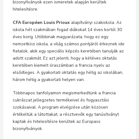
bizonyítványok ezen ismeretek alapján kerültek
hitelesítésre.
CFA Européen Louis Prioux
alapítványi szakiskola. Az
iskola hét szakmában fogad diákokat 14 éves kortól 30
éves korig. Utóbbinak magyarázata, hogy ez egy
nemzetközi iskola, a világ számos pontjáról érkeznek ide
fiatalok, akik egy speciális képzés keretében tanulják az
adott szakmát. Ez azt jelenti, hogy a kétéves oktatás
keretében kiemelt óraszámban a francia nyelv az
elsődleges. A gyakorlati oktatás egy hétig az iskolában,
három hétig a gyakorlati helyen van.
Többnapos tanfolyamon megismerkedtünk a francia
cukrászat jellegzetes termékeivel és fogyasztási
szokásaival. A program elvégzése után közösen
értékeltük a látottakat, a résztvevők egy tanúsítványt
kaptak és hitelesítésre kerültek az Europass
bizonyítványok.