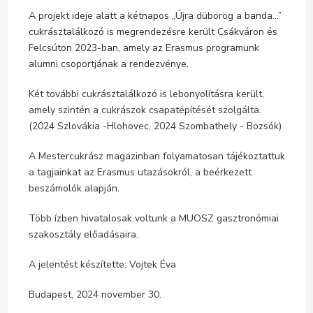
A projekt ideje alatt a kétnapos „Újra dübörög a banda…”
cukrásztalálkozó is megrendezésre került Csákváron és
Felcsúton 2023-ban, amely az Erasmus programunk
alumni csoportjának a rendezvénye.
Két további cukrásztalálkozó is lebonyolításra került,
amely szintén a cukrászok csapatépítését szolgálta.
(2024 Szlovákia -Hlohovec, 2024 Szombathely - Bozsók)
A Mestercukrász magazinban folyamatosan tájékoztattuk
a tagjainkat az Erasmus utazásokról, a beérkezett
beszámolók alapján.
Több ízben hivatalosak voltunk a MUOSZ gasztronómiai
szakosztály előadásaira.
A jelentést készítette: Vojtek Éva
Budapest, 2024 november 30.