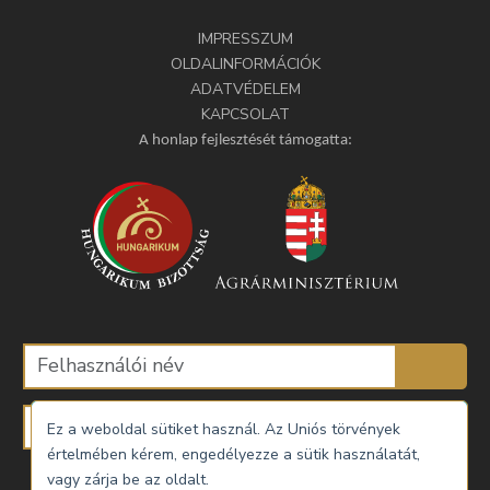
IMPRESSZUM
OLDALINFORMÁCIÓK
ADATVÉDELEM
KAPCSOLAT
A honlap fejlesztését támogatta:
Ez a weboldal sütiket használ. Az Uniós törvények
értelmében kérem, engedélyezze a sütik használatát,
vagy zárja be az oldalt.
További információ
Engedélyez
Emlékezzen rám