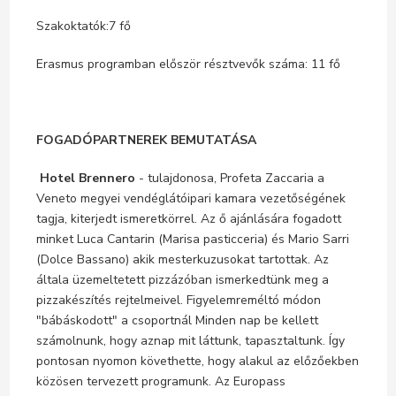
Szakoktatók:7 fő
Erasmus programban először résztvevők száma: 11 fő
FOGADÓPARTNEREK BEMUTATÁSA
Hotel Brennero
- tulajdonosa, Profeta Zaccaria a
Veneto megyei vendéglátóipari kamara vezetőségének
tagja, kiterjedt ismeretkörrel. Az ő ajánlására fogadott
minket Luca Cantarin (Marisa pasticceria) és Mario Sarri
(Dolce Bassano) akik mesterkuzusokat tartottak. Az
általa üzemeltetett pizzázóban ismerkedtünk meg a
pizzakészítés rejtelmeivel. Figyelemreméltó módon
"bábáskodott" a csoportnál Minden nap be kellett
számolnunk, hogy aznap mit láttunk, tapasztaltunk. Így
pontosan nyomon követhette, hogy alakul az előzőekben
közösen tervezett programunk. Az Europass