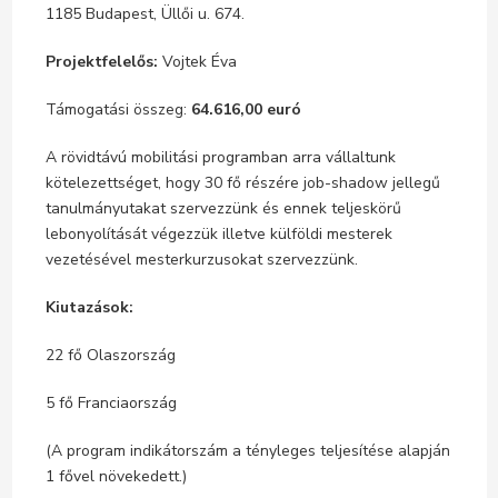
1185 Budapest, Üllői u. 674.
Projektfelelős:
Vojtek Éva
Támogatási összeg:
64.616,00 euró
A rövidtávú mobilitási programban arra vállaltunk
kötelezettséget, hogy 30 fő részére job-shadow jellegű
tanulmányutakat szervezzünk és ennek teljeskörű
lebonyolítását végezzük illetve külföldi mesterek
vezetésével mesterkurzusokat szervezzünk.
Kiutazások:
22 fő Olaszország
5 fő Franciaország
(A program indikátorszám a tényleges teljesítése alapján
1 fővel növekedett.)