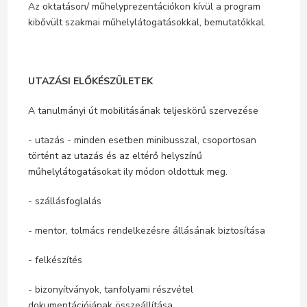
Az oktatáson/ műhelyprezentációkon kívül a program
kibővült szakmai műhelylátogatásokkal, bemutatókkal.
UTAZÁSI ELŐKÉSZÜLETEK
A tanulmányi út mobilitásának teljeskörű szervezése
- utazás - minden esetben minibusszal, csoportosan
történt az utazás és az eltérő helyszínű
műhelylátogatásokat ily módon oldottuk meg.
- szállásfoglalás
- mentor, tolmács rendelkezésre állásának biztosítása
- felkészítés
- bizonyítványok, tanfolyami részvétel
dokumentációjának összeállítása