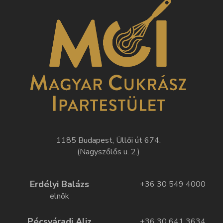
1185 Budapest, Üllői út 674.
(Nagyszőlős u. 2.)
Erdélyi Balázs
+36 30 549 4000
elnök
Pécsváradi Aliz
+36 30 641 3634