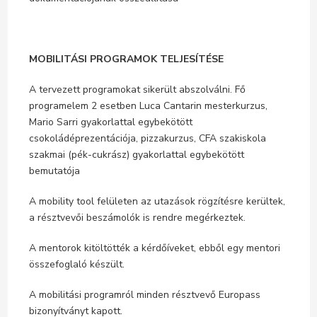
MOBILITÁSI PROGRAMOK TELJESÍTÉSE
A tervezett programokat sikerült abszolválni. Fő
programelem 2 esetben Luca Cantarin mesterkurzus,
Mario Sarri gyakorlattal egybekötött
csokoládéprezentációja, pizzakurzus, CFA szakiskola
szakmai (pék-cukrász) gyakorlattal egybekötött
bemutatója
A mobility tool felületen az utazások rögzítésre kerültek,
a résztvevői beszámolók is rendre megérkeztek.
A mentorok kitöltötték a kérdőíveket, ebből egy mentori
összefoglaló készült.
A mobilitási programról minden résztvevő Europass
bizonyítványt kapott.