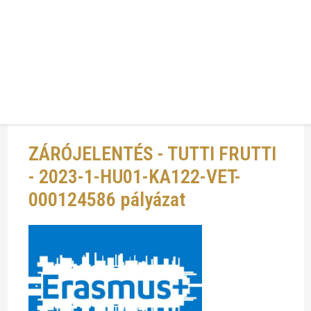
1185 Budapest, Üllői út 674.
cukraszat@cukraszat.net
ZÁRÓJELENTÉS - TUTTI FRUTTI
- 2023-1-HU01-KA122-VET-
000124586 pályázat