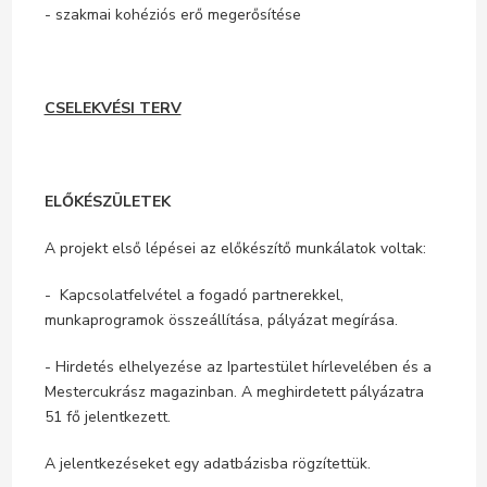
- szakmai kohéziós erő megerősítése
CSELEKVÉSI TERV
ELŐKÉSZÜLETEK
A projekt első lépései az előkészítő munkálatok voltak:
- Kapcsolatfelvétel a fogadó partnerekkel,
munkaprogramok összeállítása, pályázat megírása.
- Hirdetés elhelyezése az Ipartestület hírlevelében és a
Mestercukrász magazinban. A meghirdetett pályázatra
51 fő jelentkezett.
A jelentkezéseket egy adatbázisba rögzítettük.