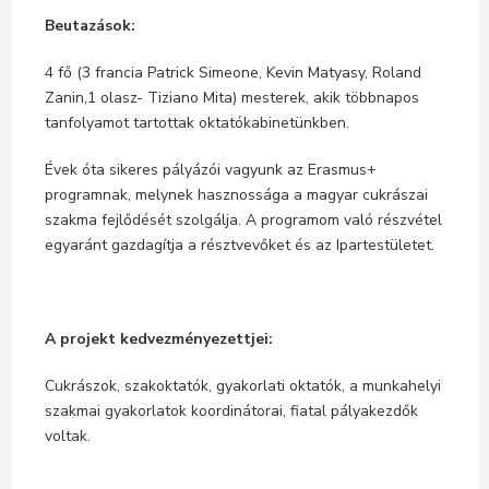
Beutazások:
4 fő (3 francia Patrick Simeone, Kevin Matyasy, Roland
Zanin,1 olasz- Tiziano Mita) mesterek, akik többnapos
tanfolyamot tartottak oktatókabinetünkben.
Évek óta sikeres pályázói vagyunk az Erasmus+
programnak, melynek hasznossága a magyar cukrászai
szakma fejlődését szolgálja. A programom való részvétel
egyaránt gazdagítja a résztvevőket és az Ipartestületet.
A projekt kedvezményezettjei:
Cukrászok, szakoktatók, gyakorlati oktatók, a munkahelyi
szakmai gyakorlatok koordinátorai, fiatal pályakezdők
voltak.